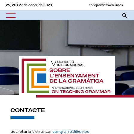
25, 26 i 27 de gener de 2023
congram23web.uv.es
CONTACTE
Secretaria científica:
congram23@uv.es