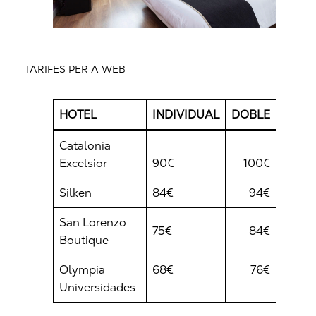
TARIFES PER A WEB
HOTEL
INDIVIDUAL
DOBLE
Catalonia
Excelsior
90€
100€
Silken
84€
94€
San Lorenzo
75€
84€
Boutique
Olympia
68€
76€
Universidades