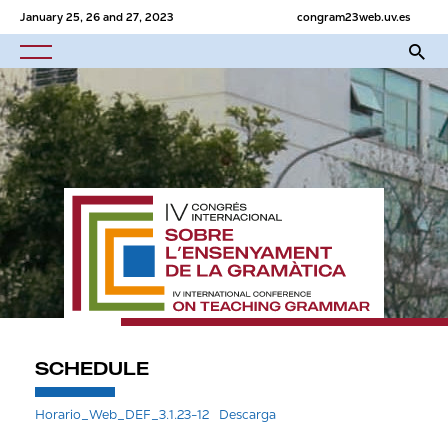
January 25, 26 and 27, 2023
congram23web.uv.es
SCHEDULE
Horario_Web_DEF_3.1.23-12
Descarga