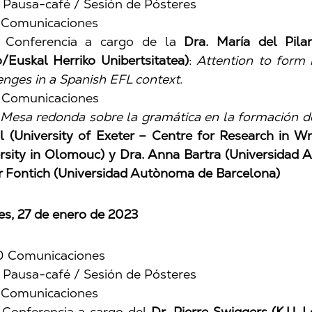
 Pausa-café / Sesión de Pósteres
 Comunicaciones
0 Conferencia a cargo de la
Dra. María del Pila
/Euskal Herriko Unibertsitatea)
:
Attention to form 
enges in a Spanish EFL context
.
 Comunicaciones
Mesa redonda sobre la gramática en la formación d
l (University of Exeter – Centre for Research in Wri
rsity in Olomouc) y Dra. Anna Bartra (Universidad
r Fontich
(Universidad Autònoma de Barcelona)
es, 27
de enero de 2023
0 Comunicaciones
 Pausa-café / Sesión de Pósteres
 Comunicaciones
 Conferencia a cargo del
Dr. Pierre Swiggers (K.U. 