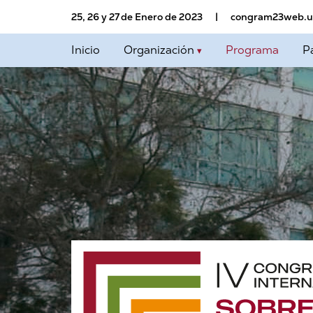
25, 26 y 27 de Enero de 2023
congram23web.u
Inicio
Organización
Programa
P