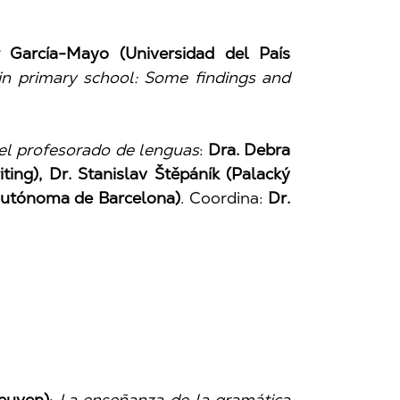
r García-Mayo (Universidad del País
in primary school: Some findings and
el profesorado de lenguas
:
Dra. Debra
ting), Dr. Stanislav Štěpáník (Palacký
 Autónoma de Barcelona)
. Coordina:
Dr.
Leuven)
:
La enseñanza de la gramática